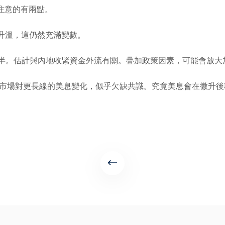
注意的有兩點。
升溫，這仍然充滿變數。
一半。估計與內地收緊資金外流有關。疊加政策因素，可能會放大
暫時市場對更長線的美息變化，似乎欠缺共識。究竟美息會在微升