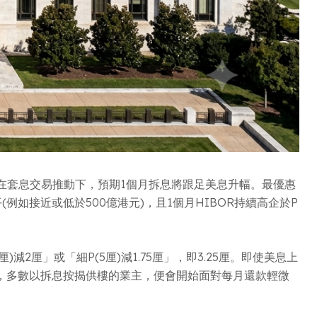
在套息交易推動下，預期1個月拆息將跟足美息升幅。最優惠
如接近或低於500億港元)，且1個月HIBOR持續高企於P
減2厘」或「細P(5厘)減1.75厘」，即3.25厘。即使美息上
，多數以拆息按揭供樓的業主，便會開始面對每月還款輕微