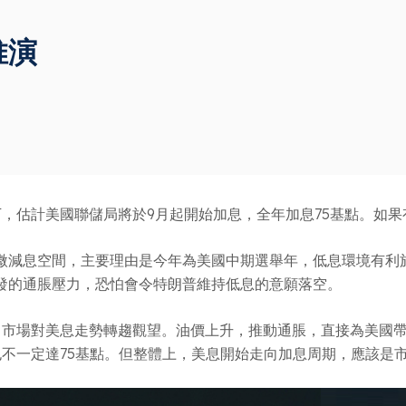
推演
，估計美國聯儲局將於9月起開始加息，全年加息75基點。如
微減息空間，主要理由是今年為美國中期選舉年，低息環境有利
發的通脹壓力，恐怕會令特朗普維持低息的意願落空。
，市場對美息走勢轉趨觀望。油價上升，推動通脹，直接為美國
不一定達75基點。但整體上，美息開始走向加息周期，應該是