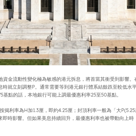
本地資金流動性變化極為敏感的港元拆息，將首當其衝受到影響。
就立刻調整P。通常需要等到港元銀行體系結餘跌至較低水平(例
5基點的話，本地銀行可能上調最優惠利率25至50基點。
率為H加1.3厘，即約4.25厘；封頂利率一般為「大P(5.25厘)
來即時影響。但如果美息持續回升，最優惠利率也被帶動向上時