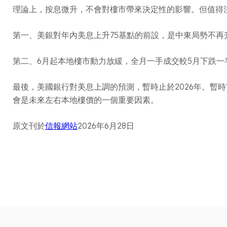
理論上，按息微升，不會對樓市帶來決定性的影響。但值得
第一、美銀對年內美息上升75基點的前設，是中東局勢不再
第二、6月起本地樓市動力放緩，全月一手成交較5月下跌
最後，美國銀行對美息上調的預測，暫時止於2026年。
會是未來左右本地樓價的一個重要因素。
原文刊於
信報網站
2026年6月28日