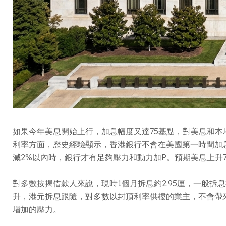
如果今年美息開始上行，加息幅度又達75基點，對美息和
利率方面，歷史經驗顯示，香港銀行不會在美國第一時間加息時
減2%以內時，銀行才有足夠壓力和動力加P。預期美息上升7
對多數按揭借款人來說，現時1個月拆息約2.95厘，一般拆息按揭利
升，港元拆息跟隨，對多數以封頂利率供樓的業主，不會帶
增加的壓力。