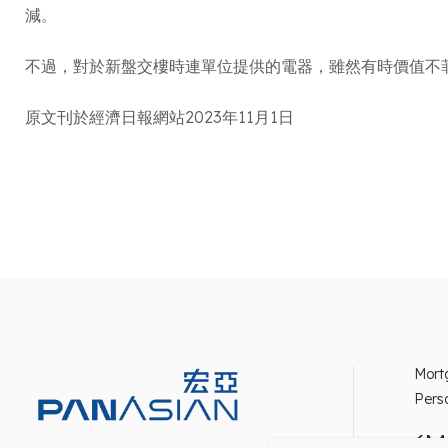
減。
不過，對於新盤交樓時連單位提供的電器，雖然有時價值不
原文刊於經濟日報網站2023年11月1日
Mort
Pers
(M