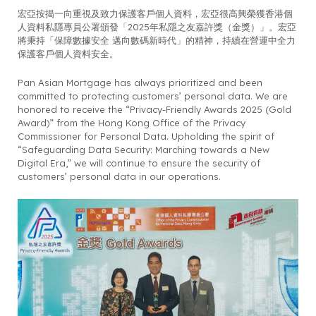
宏亞按揭一向重視及致力保護客戶個人資料，宏亞很高興榮獲香港個
人資料私隱專員公署頒發「2025年私隱之友嘉許獎（金獎）」。宏亞
將秉持「保障數據安全 邁向數碼新時代」的精神，持續在營運中全力
保護客戶個人資料安全。
Pan Asian Mortgage has always prioritized and been
committed to protecting customers’ personal data. We are
honored to receive the “Privacy-Friendly Awards 2025 (Gold
Award)” from the Hong Kong Office of the Privacy
Commissioner for Personal Data. Upholding the spirit of
“Safeguarding Data Security: Marching towards a New
Digital Era,” we will continue to ensure the security of
customers’ personal data in our operations.