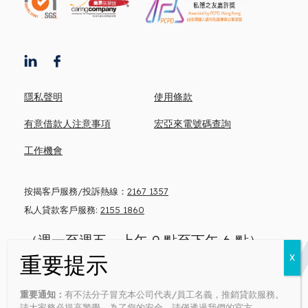
隱私聲明
使用條款
有意借款人注意事項
宏亞來電號碼查詢
工作機會
按揭客戶服務/投訴熱線：
2167 1357
私人貸款客戶服務:
2155 1860
（週一至週五，上午 9 點至下午 6 點）
忠告: 借錢梗要還 咪俾錢中介
重要通知：
有不法分子冒充本公司代表/員工名義，推銷貸款服務。
Money lender’s license no: 0371/2026
請大家務必提高警覺。為了您的安全，請僅透過我們的官方