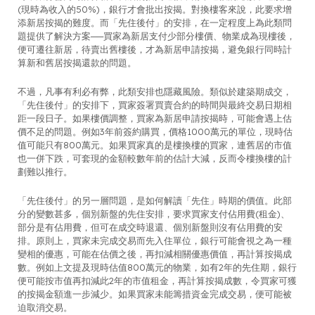
(現時為收入的50%)，銀行才會批出按揭。對換樓客來說，此要求增
添新居按揭的難度。而「先住後付」的安排，在一定程度上為此類問
題提供了解決方案──買家為新居支付少部分樓價、物業成為現樓後，
便可遷往新居，待賣出舊樓後，才為新居申請按揭，避免銀行同時計
算新和舊居按揭還款的問題。
不過，凡事有利必有弊，此類安排也隱藏風險。類似於建築期成交，
「先住後付」的安排下，買家簽署買賣合約的時間與最終交易日期相
距一段日子。如果樓價調整，買家為新居申請按揭時，可能會遇上估
價不足的問題。例如3年前簽約購買，價格1000萬元的單位，現時估
值可能只有800萬元。如果買家真的是樓換樓的買家，連舊居的市值
也一併下跌，可套現的金額較數年前的估計大減，反而令樓換樓的計
劃難以推行。
「先住後付」的另一層問題，是如何解讀「先住」時期的價值。此部
分的變數甚多，個別新盤的先住安排，要求買家支付佔用費(租金)、
部分是有佔用費，但可在成交時退還、個別新盤則沒有佔用費的安
排。原則上，買家未完成交易而先入住單位，銀行可能會視之為一種
變相的優惠，可能在估價之後，再扣減相關優惠價值，再計算按揭成
數。例如上文提及現時估值800萬元的物業，如有2年的先住期，銀行
便可能按市值再扣減此2年的市值租金，再計算按揭成數，令買家可獲
的按揭金額進一步減少。如果買家未能籌措資金完成交易，便可能被
迫取消交易。