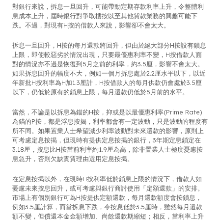
對銀行來說，拆息一旦回升，可能帶動定期存款利率上升，令整體利
息成本上升，屆時銀行對爭取樓按以至其他貸款業務的興趣可能下
跌。不過，對現有H按的借款人來說，影響卻不會太大。
拆息一旦回升，H按的每月還款將回升，但由於絕大部分H按設有鎖息
上限，即使較惡劣的情況出現，只要最優惠利率不變，H按借款人面
對的情況亦不過是恢復到5月之前的利率，約3.5厘，影響不會太大。
如果拆息回升的幅度不大，例如一個月拆息處於2.2厘水平以下，以近
年新批H按利率為H加1.3厘計，H按借款人的每月供款仍會處於3.5厘
以下，仍低於原有的鎖息上限，每月還款仍低於5月前的水平。
當然，不論是以拆息為錨的H按，抑或是以最優惠利率(Prime Rate)
為錨的P按，都是浮息按揭，利率都會有一定波動，只是波動的程度有
所不同。如果置業人士希望減少利率波動對未來還款的影響，原則上
可考慮定息按揭，但現時有提供定息按揭的銀行，3年期定息鎖定在
3.18厘，按息比H按當前利率約1.9厘為高，除非置業人士極度憂慮按
息急升，否則欠缺實質理由選用定息按揭。
在定息按揭以外，在現時H按利率低於鎖息上限的情況下，借款人如
憂慮未來按息回升，或可考慮與銀行商討使用「定額還款」的安排。
市場上有個別銀行可為H按提供定額還款，每月還款額度會按鎖息，
例如3.5厘計算，而當拆息下跌，令按息低於3.5厘時，雖然每月還款
額不變，但償還本金金額增加、尚餘還款期縮短；相反，當利率上升