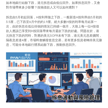
如本地銀行結餘下跌，港元拆息或由低位回升。如果拆息回升，又會
對市場帶來多少影響？按揭借款人又可以如何應對？
拆息由5月初起回落，H按利率隨之下跌，一般新造H按利率由5月初的
3.5厘，已下跌至6月中的約1.9厘。絕大多數H按的利率每月結算一
次，由於拆息在低位徘徊的情況已持續一個月，大致上每一位H按借
款人應該已享受到H按回落帶來每月還款下跌的好處。問題在於，港
元拆息下跌的同時，對應的美元SOFR未有下跌，港元美元息差擴闊，
隔夜息差達4厘，市場料會觸發套息交易，若有更多投資者轉持美元賺
息，可能令本地銀行體系結餘下跌，推動拆息回升。