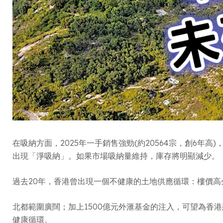
在吸納方面，2025年一手銷售強勁(約20564宗，創6年
出現「淨吸納」。如果市場吸納量維持，庫存將明顯減少。
過去20年，香港曾出現一個不健康的土地供應循環：樓價高
北都範圍廣闊；加上1500億元外滙基金的注入，可望為
健康循環。