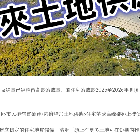
高)，吸納量已經輕微高於落成量。隨住宅落成於2025至2026年
企>市民抱怨置業難>港府增加土地供應>住宅落成高峰卻碰上樓
香港建立穩定的住宅地皮儲備，港府手頭上有更多土地可在短期內