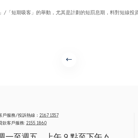
溫」/「短期吸客」的舉動，尤其是計劃的短罰息期，料對短線
客戶服務/投訴熱線：
2167 1357
貸款客戶服務:
2155 1860
週一至週五，上午 9 點至下午 6