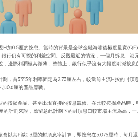
出現H加0.5厘的按息。當時的背景是全球金融海嘯後極度量寬(Q
件，銀行仍有可觀的利差空間。反觀最近的情況，一個月拆息、港
來說，邊際利潤極其微薄，整體上，銀行似乎沒有大幅度削減按息
首3至5年利率固定為2.73厘左右，較當前主流H按的封頂息率3.
加0.6厘的產品應戰。
型的按揭產品、甚至出現直接的按息競價。在比較按揭產品時，
6厘的計劃來說，應留意此計劃下的封頂息口較市場主流為高，
以其P減0.3厘的封頂息率計算，即按息在5.075厘時，每月