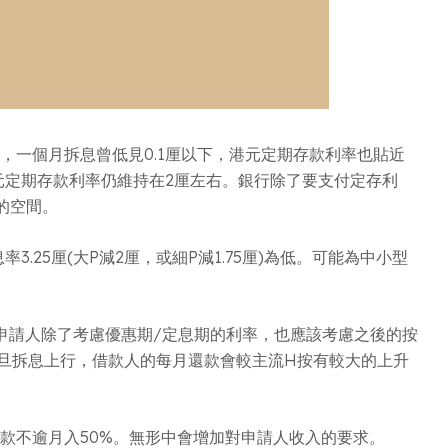
E)，一個月拆息曾低見0.1厘以下，港元定期存款利率也貼近
元定期存款利率仍維持在2厘左右。銀行除了要支付定存利
的空間。
25厘(大P減2厘，或細P減1.75厘)為低。可能為中小型
申請人除了考慮優惠期/定息期的利率，也應該考慮之後的按
一旦拆息上行，借款人的每月還款會較主流H按有較大的上升
還款不逾月入50%。無形中會增加對申請人收入的要求。