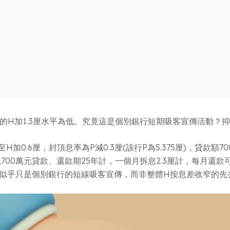
流的H加1.3厘水平為低。究竟這是個別銀行短期吸客宣傳活動？
加0.6厘，封頂息率為P減0.3厘(該行P為5.375厘)，貸
00萬元貸款、還款期25年計，一個月拆息2.3厘計，每月還款可
，似乎只是個別銀行的短線吸客宣傳，而非整體H按息差收窄的先