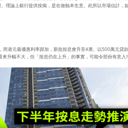
即3.5厘。理論上銀行提供按揭，是在做蝕本生意。此所以市場估
而港元最優惠利率跟加，新批按息會升至4厘。以500萬元貸款，還款
元。表面看來升幅不大，但「按息仍在上升」的事實，可能令部份有意